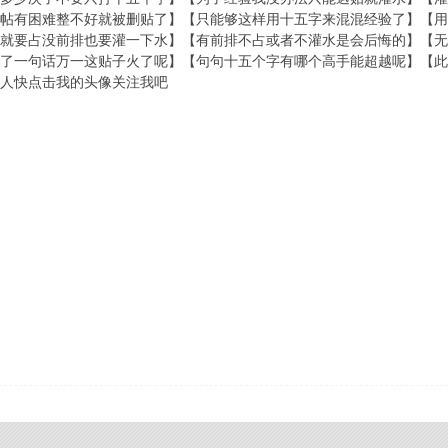
帖有困难整不好就被删贴了】【只能够这样用十五字来混混经验了】【用
就要占没前排也要灌一下水】【有前排不占或者不灌水是会后悔的】【无
了一句话万一这贴子火了呢】【句句十五个字有哪个高手能超越呢】【此
人快点击我的头像关注我吧