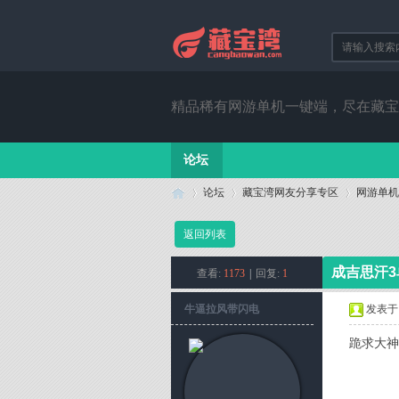
精品稀有网游单机一键端，尽在藏宝
论坛
论坛
藏宝湾网友分享专区
网游单机
返回列表
藏
»
›
›
成吉思汗3
查看:
1173
|
回复:
1
牛逼拉风带闪电
发表于 20
跪求大神