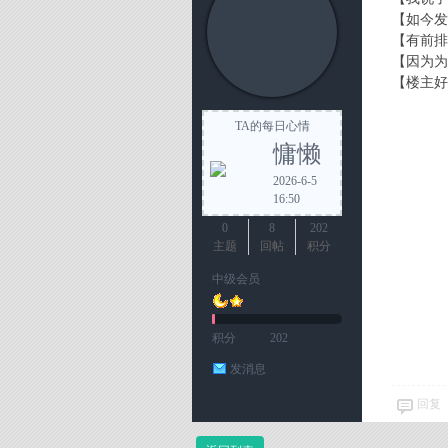
【如今发
【有前排
【因为为
【楼主好
TA的每日心情
慵懒
2026-6-5
16:50
0
8
202
主题
回帖
积分
中级会员
积分
202
发消息
回复