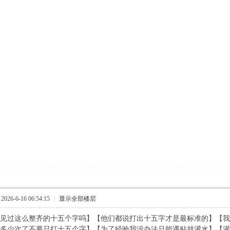
26-6-16 06:54:15
|
显示全部楼层
见过这么整齐的十五个字吗】【他们都说打出十五字才是最标准的】【我
多少次了不要只打十五个字】【为了经验我没办法只能遇贴就灌水】【灌