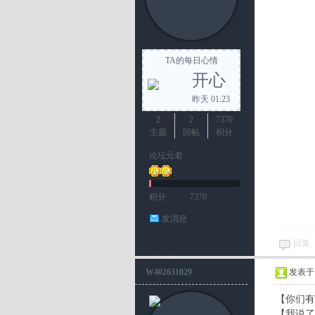
宝
TA的每日心情
开心
昨天 01:23
2
2
7370
主题
回帖
积分
论坛元老
湾
积分
7370
发消息
回复
W402631029
发表于 20
【你们有
【我说了